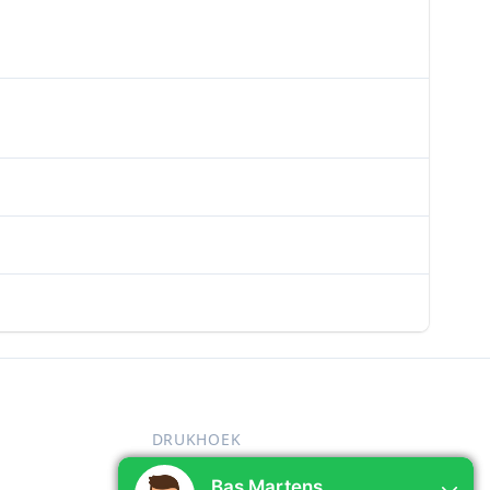
DRUKHOEK
n
Over ons