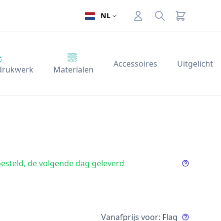
Account
Search
NL
Accessoires
Uitgelicht
 drukwerk
Materialen
esteld, de volgende dag geleverd
Info deliv
Vanafprijs voor: Flag