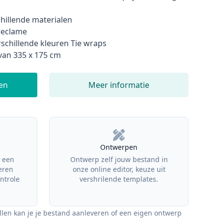
Info pric
hillende materialen
nreclame
rschillende kleuren Tie wraps
van 335 x 175 cm
len
Meer informatie
Ontwerpen
 een
Ontwerp zelf jouw bestand in
eren
onze online editor, keuze uit
ntrole
vershrilende templates.
llen kan je je bestand aanleveren of een eigen ontwerp