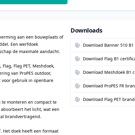
Downloads
herming aan een bouwplaats of
ddel. Een werfdoek
Download Banner 510 B1 c
dschap de maximale aandacht.
Download Flag B1 certific
, Flag, Flag PET, Meshdoek,
Download Meshdoek B1 ce
ering van ProPES outdoor,
t voor gebruik in openbare
Download ProPES FR brand
Download Flag PET brandc
g te monteren en compact te
 absorbeert het licht, wat een
iaal brandvertragend.
. Het doek heeft een formaat