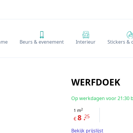
ame
Beurs & evenement
Interieur
Stickers &
WERFDOEK
Op werkdagen voor 21:30 b
2
1
m
8 .
25
€
Bekijk prijslijst