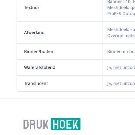
Banner 510, F
Textuur
Meshdoek: ga
ProPES Outdoo
Meshdoek: zo
Afwerking
Overige mate
Binnen/buiten
Binnen en bu
Waterafstotend
Ja, met uitzo
Translucent
Ja, met uitzo
Footer