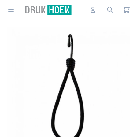
Drukhoek NL
Open menu
Account
Search