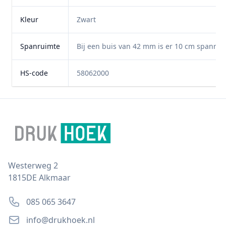
Kleur
Zwart
Spanruimte
Bij een buis van 42 mm is er 10 cm spanru
HS-code
58062000
Footer
Postal address
Westerweg 2
1815DE Alkmaar
Phone number
085 065 3647
Email
info@drukhoek.nl