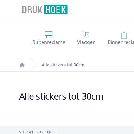
Drukhoek NL
Buitenreclame
Vlaggen
Binnenrecl
Alle stickers tot 30cm
Home
Alle stickers tot 30cm
Filters
, ACTIVE
SUBCATEGORIEEN