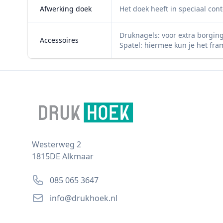
Afwerking doek
Het doek heeft in speciaal co
Druknagels: voor extra borgin
Accessoires
Spatel: hiermee kun je het fra
Footer
Postal address
Westerweg 2
1815DE Alkmaar
Phone number
085 065 3647
Email
info@drukhoek.nl