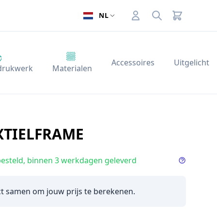
Account
Search
NL
Accessoires
Uitgelicht
 drukwerk
Materialen
XTIELFRAME
esteld, binnen 3 werkdagen geleverd
Info deliv
ct samen om jouw prijs te berekenen.