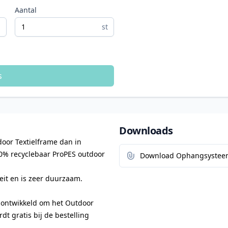
Aantal
m
st
s
Downloads
door Textielframe dan in
00% recyclebaar ProPES outdoor
Download Ophangsystee
teit en is zeer duurzaam.
 ontwikkeld om het Outdoor
dt gratis bij de bestelling