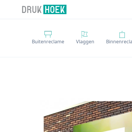
Drukhoek NL
Buitenreclame
Vlaggen
Binnenrecl