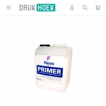
Drukhoek NL
Open menu
Account
Search