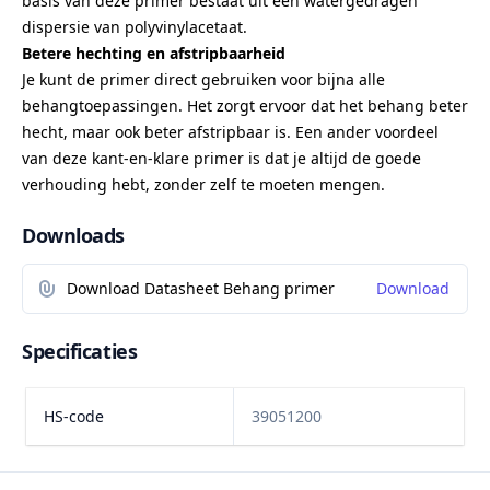
basis van deze primer bestaat uit een watergedragen
dispersie van polyvinylacetaat.
Betere hechting en afstripbaarheid
Je kunt de primer direct gebruiken voor bijna alle
behangtoepassingen. Het zorgt ervoor dat het behang beter
hecht, maar ook beter afstripbaar is. Een ander voordeel
van deze kant-en-klare primer is dat je altijd de goede
verhouding hebt, zonder zelf te moeten mengen.
Downloads
Download Datasheet Behang primer
Download
Specificaties
HS-code
39051200
Footer