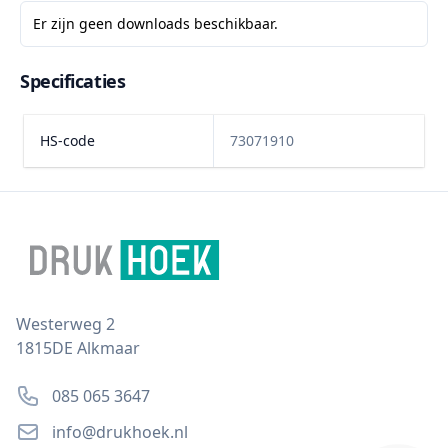
Er zijn geen downloads beschikbaar.
Specificaties
HS-code
73071910
Footer
Postal address
Westerweg 2
1815DE Alkmaar
Phone number
085 065 3647
Email
info@drukhoek.nl