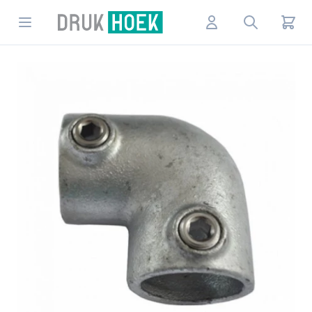
Drukhoek NL
Open menu
Account
Search