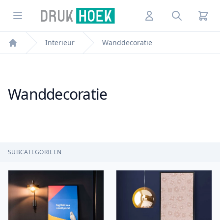
Drukhoek NL
Open menu
Account
Search
Interieur
Wanddecoratie
Home
Wanddecoratie
Filters
, ACTIVE
SUBCATEGORIEEN