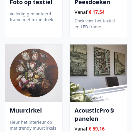
Foto op textiel
Peesdoeken
Vanaf
€ 17,54
Volledig gemonteerd
frame met textieldoek
Doek voor het textiel-
en LED frame
Muurcirkel
AcousticPro®
panelen
Fleur het interieur op
met trendy muurcirkels
Vanaf
€ 59,16