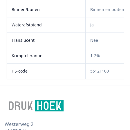
Binnen/buiten
Binnen en buiten
Waterafstotend
Ja
Translucent
Nee
Krimptolerantie
1-2%
HS-code
55121100
Footer
Postal address
Westerweg 2