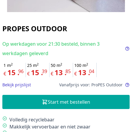
PROPES OUTDOOR
Op werkdagen voor 21:30 besteld, binnen 3
werkdagen geleverd
In
2
2
2
2
1
m
25
m
50
m
100
m
15 .
15 .
13 .
13 .
96
39
85
04
€
€
€
€
Bekijk prijslijst
Vanafprijs voor: ProPES Outdoor
In
Start met bestellen
Description
Volledig recyclebaar
Makkelijk vervoerbaar en niet zwaar