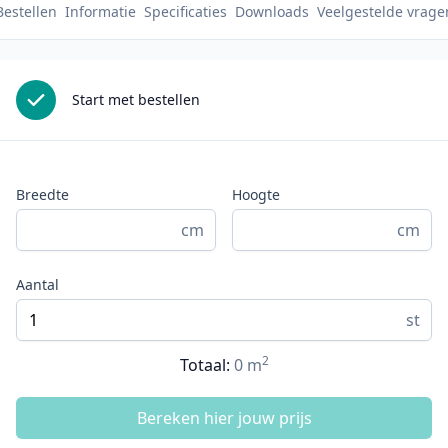
Bestellen
Informatie
Specificaties
Downloads
Veelgestelde vrage
Start met bestellen
Breedte
Hoogte
cm
cm
Aantal
st
2
Totaal:
0
m
Bereken hier jouw prijs