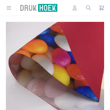
Drukhoek NL
Open menu
Account
Search