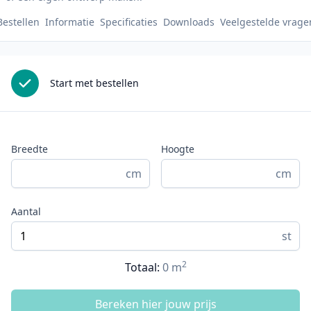
Bestellen
Informatie
Specificaties
Downloads
Veelgestelde vrage
Start met bestellen
Breedte
Hoogte
cm
cm
Aantal
st
2
Totaal:
0
m
Bereken hier jouw prijs