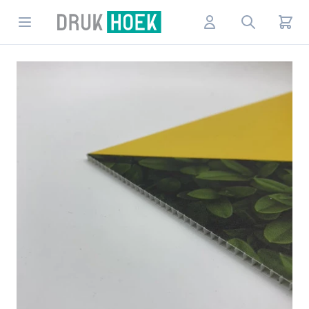
Drukhoek NL
Open menu
Account
Search