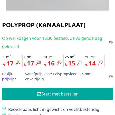
POLYPROP (KANAALPLAAT)
Op werkdagen voor 16:30 besteld, de volgende dag
geleverd
In
2
2
2
2
2
1
m
1
m
10
m
25
m
50
m
17 .
17 .
16 .
15 .
14 .
28
28
46
71
79
€
€
€
€
€
Bekijk
Vanafprijs voor: Polypropyleen 3.5 mm -
prijslijst
enkelzijdig
In
Start met bestellen
Description
Recyclebaar, licht in gewicht en vochtbestendig