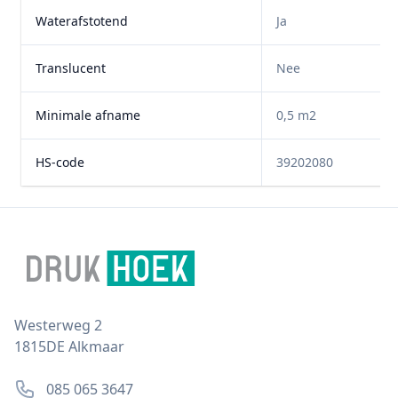
Waterafstotend
Ja
Translucent
Nee
Minimale afname
0,5 m2
HS-code
39202080
Footer
Postal address
Westerweg 2
1815DE Alkmaar
Phone number
085 065 3647