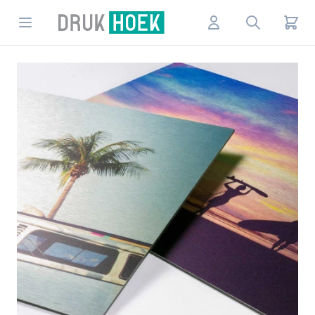
Drukhoek NL
Open menu
Account
Search