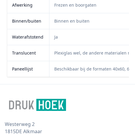
Afwerking
Frezen en boorgaten
Binnen/buiten
Binnen en buiten
Waterafstotend
Ja
Translucent
Plexiglas wel, de andere materialen niet
Paneellijst
Beschikbaar bij de formaten 40x60, 60x
Footer
Postal address
Westerweg 2
1815DE Alkmaar