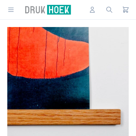
Drukhoek NL
Open menu
Account
Search