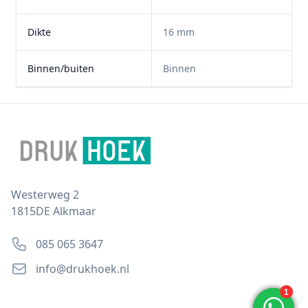
Dikte
16 mm
Binnen/buiten
Binnen
Footer
Postal address
Westerweg 2
1815DE Alkmaar
Phone number
085 065 3647
Email
info@drukhoek.nl