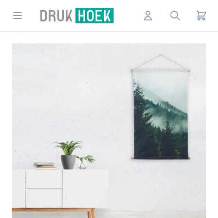
Drukhoek NL
Open menu
Account
Search